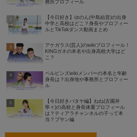
務所プロフィール
【今日好き】ゆのん(中島結音)の出身
中学と高校はどこ？身長やプロフィー
ルとTikTokダンス動画まとめ
アケガラス(芸人)のwikiプロフィール！
KINGガネの本名や出身高校大学はど
こ？
ペルピンズwikiメンバーの本名と年齢
身長は？出身地や事務所とプロフィー
ル
【今日好きパタヤ編】ねね(古園井
寧々)の高校と身長体重プロフィール
は？ティアラチャンネルの子って本
当？プサン編