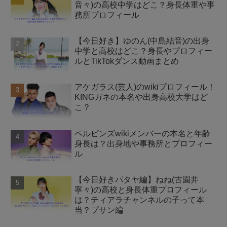
音々)の高校中学はどこ？身長体重や事
務所プロフィール
【今日好き】ゆのん(中島結音)の出身
中学と高校はどこ？身長やプロフィー
ルとTikTokダンス動画まとめ
アケガラス(芸人)のwikiプロフィール！
KINGガネの本名や出身高校大学はど
こ？
ペルピンズwikiメンバーの本名と年齢
身長は？出身地や事務所とプロフィー
ル
【今日好きパタヤ編】ねね(古園井
寧々)の高校と身長体重プロフィール
は？ティアラチャンネルの子って本
当？プサン編