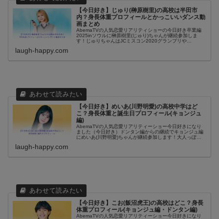
【今日好き】じゅり(榊原樹里)の高校は半田市
内？身長体重プロフィールとかっこいいダンス動
画まとめ
AbemaTVの人気恋愛リアリティショーの今日好き卒業編
2025inソウルに榊原樹里(じゅり)ちゃんが継続参加しま
す！じゅりちゃんはJCミスコン2020グランプリや
YouTubeのTEENS Channelに出演していたりするので、
laugh-happy.com
知ってい...
【今日好き】めいあ(川野明愛)の高校中学はど
こ？身長体重と誕生日プロフィール(キョンジュ
編)
AbemaTVの人気恋愛リアリティーショー今日好きになり
ました（今日好き）ドンタン編からの継続でキョンジュ編
にめいあ(川野明愛)ちゃんが継続参加します！大人っぽい
印象があるので、制服を着ていないと高校生だと分からな
laugh-happy.com
い感じがします。めいあちゃ...
【今日好き】こお(飯沼虎王)の高校はどこ？身長
体重プロフィール(キョンジュ編・ドンタン編)
AbemaTVの人気恋愛リアリティーショー今日好きになり