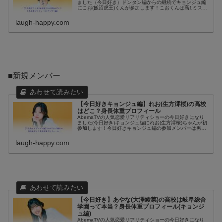
ました（今日好き）ドンタン編からの継続でキョンジュ編
にこお(飯沼虎王)くんが参加します！こおくんは高1ミスタ
ーコンのファイナリストまで勝ち進んでいたので、知って
いる人も多いのではないで...
laugh-happy.com
■新規メンバー
【今日好きキョンジュ編】れお(生方澪桜)の高校
はどこ？身長体重プロフィール
AbemaTVの人気恋愛リアリティショーの今日好きになり
ました(今日好き)キョンジュ編にれお(生方澪桜)ちゃんが初
参加します！今日好きキョンジュ編の参加メンバーは男女
あわせて10人中6人が高校3年生で、今日好き的には割と年
齢高めです。その高...
laugh-happy.com
【今日好き】あやな(大澤綾菜)の高校は岐阜総合
学園って本当？身長体重プロフィール(キョンジ
ュ編)
AbemaTVの人気恋愛リアリティショーの今日好きになり