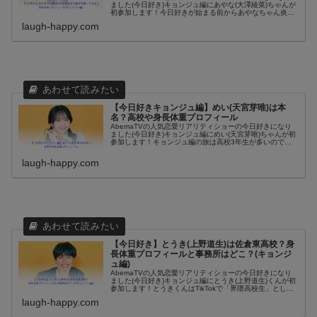
ました(今日好き)キョンジュ編にあやな(大澤綾菜)ちゃんが
初参加します！今日好きが始まる前からあやなちゃん炎上
疑惑のウワサがありますが、本当かどうかは分かりません
laugh-happy.com
ね。キョンジュ編の参加...
【今日好きキョンジュ編】めい(天宮芽唯)は本
名？高校や身長体重プロフィール
AbemaTVの人気恋愛リアリティショーの今日好きになり
ました(今日好き)キョンジュ編にめい(天宮芽唯)ちゃんが初
参加します！キョンジュ編の旅は高校3年生が多いのです
が、めいちゃんは女子で唯一の高校2年生です。この記事
では今日好きキョンジュ...
laugh-happy.com
【今日好き】とうき(上野道生)は佐倉東高校？身
長体重プロフィールと事務所はどこ？(キョンジ
ュ編)
AbemaTVの人気恋愛リアリティショーの今日好きになり
ました(今日好き)キョンジュ編にとうき(上野道生)くんが初
参加します！とうきくんはTikTokで「界隈高校生」として
動画をUPしているというウワサもあるので、知っている人
laugh-happy.com
もいるかも知れ...