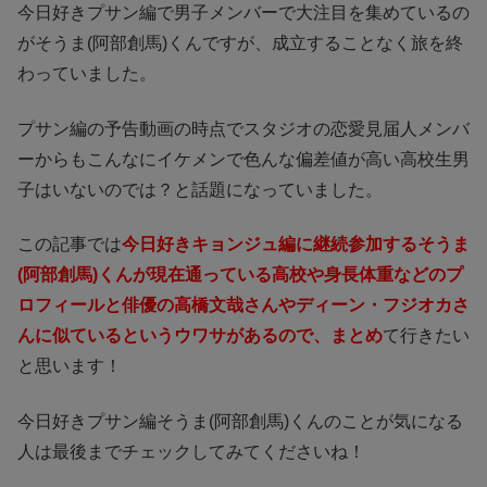
今日好きプサン編で男子メンバーで大注目を集めているの
がそうま(阿部創馬)くんですが、成立することなく旅を終
わっていました。
プサン編の予告動画の時点でスタジオの恋愛見届人メンバ
ーからもこんなにイケメンで色んな偏差値が高い高校生男
子はいないのでは？と話題になっていました。
この記事では
今日好きキョンジュ編に継続参加するそうま
(阿部創馬)くんが現在通っている高校や身長体重などのプ
ロフィールと俳優の高橋文哉さんやディーン・フジオカさ
んに似ているというウワサがあるので、まとめ
て行きたい
と思います！
今日好きプサン編そうま(阿部創馬)くんのことが気になる
人は最後までチェックしてみてくださいね！