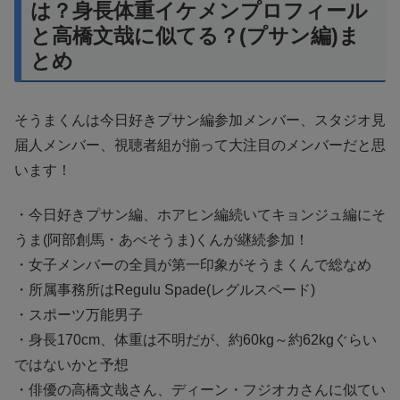
は？身長体重イケメンプロフィール
と高橋文哉に似てる？(プサン編)ま
とめ
そうまくんは今日好きプサン編参加メンバー、スタジオ見
届人メンバー、視聴者組が揃って大注目のメンバーだと思
います！
・今日好きプサン編、ホアヒン編続いてキョンジュ編にそ
うま(阿部創馬・あべそうま)くんが継続参加！
・女子メンバーの全員が第一印象がそうまくんで総なめ
・所属事務所はRegulu Spade(レグルスペード)
・スポーツ万能男子
・身長170cm、体重は不明だが、約60kg～約62kgぐらい
ではないかと予想
・俳優の高橋文哉さん、ディーン・フジオカさんに似てい