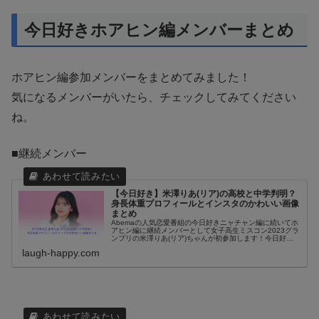
今日好きホアヒン編メンバーまとめ
ホアヒン編参加メンバーをまとめてみました！
気になるメンバーがいたら、チェックしてみてください
ね。
■継続メンバー
【今日好き】米澤りあ(リア)の高校と中学判明？
身長体重プロフィールとインスタのかわいい画像
まとめ
Abemaの人気恋愛番組の今日好きニャチャン編に続いてホ
アヒン編に継続メンバーとして女子高生ミスコン2023グラ
ンプリの米澤りあ(リア)ちゃんが初参加します！今日好き
ニャチャン編からは2024年の新学期・新学年でのシーズン
laugh-happy.com
が始まります。ニャ...