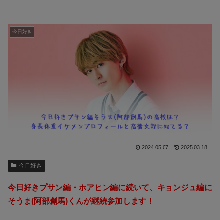
今日好き
2024.05.07
2025.03.18
今日好き
今日好きプサン編・ホアヒン編に続いて、キョンジュ編に
そうま(阿部創馬)くんが継続参加します！