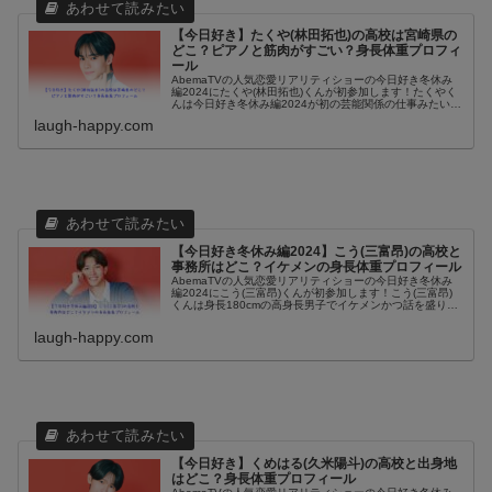
【今日好き】たくや(林田拓也)の高校は宮崎県の
どこ？ピアノと筋肉がすごい？身長体重プロフィ
ール
AbemaTVの人気恋愛リアリティショーの今日好き冬休み
編2024にたくや(林田拓也)くんが初参加します！たくやく
んは今日好き冬休み編2024が初の芸能関係の仕事みたいで
すね。雰囲気はなんとなく韓国系アイドルみたない感じも
laugh-happy.com
あります。冬休み編...
【今日好き冬休み編2024】こう(三富昂)の高校と
事務所はどこ？イケメンの身長体重プロフィール
AbemaTVの人気恋愛リアリティショーの今日好き冬休み
編2024にこう(三富昂)くんが初参加します！こう(三富昂)
くんは身長180cmの高身長男子でイケメンかつ話を盛り上
げるのが上手いみたいです。インスタの自撮り投稿がイケ
メンとイカツイ画...
laugh-happy.com
【今日好き】くめはる(久米陽斗)の高校と出身地
はどこ？身長体重プロフィール