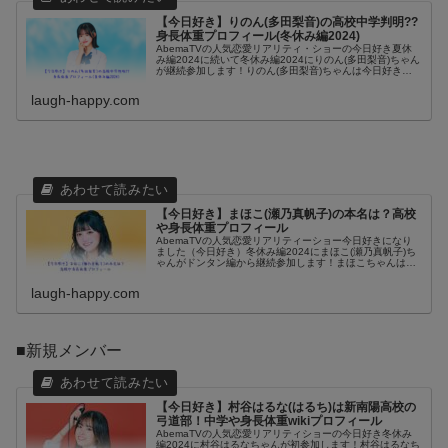
【今日好き】りのん(多田梨音)の高校中学判明??
身長体重プロフィール(冬休み編2024)
AbemaTVの人気恋愛リアリティ・ショーの今日好き夏休
み編2024に続いて冬休み編2024にりのん(多田梨音)ちゃん
が継続参加します！りのん(多田梨音)ちゃんは今日好き夏
休み編2024の参加メンバーのなかで唯一、高校1年生で注
目されていま...
laugh-happy.com
【今日好き】まほこ(瀬乃真帆子)の本名は？高校
や身長体重プロフィール
AbemaTVの人気恋愛リアリティーショー今日好きになり
ました（今日好き）冬休み編2024にまほこ(瀬乃真帆子)ち
ゃんがドンタン編から継続参加します！まほこちゃんは元
Popteenのクリエイターモデルやめるぷちメンバーとして
活動しているので...
laugh-happy.com
■新規メンバー
【今日好き】村谷はるな(はるち)は新南陽高校の
弓道部！中学や身長体重wikiプロフィール
AbemaTVの人気恋愛リアリティショーの今日好き冬休み
編2024に村谷はるなちゃんが初参加します！村谷はるなち