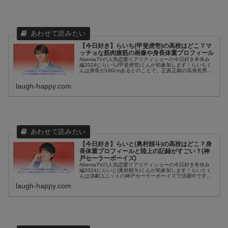
【今日好き】らいち(甲斐虎壱)の高校はどこ？マ
ッチョな筋肉腹筋の画像や身長体重プロフィール
AbemaTVの人気恋愛リアリティショーの今日好き冬休み
編2024にらいち(甲斐虎壱)くんが初参加します！らいちく
んは身長が180cmあるとのことで、正真正銘の高身長男
子！そして、サッカーもJリーグのアカデミーに入っていた
過去や筋肉や腹筋が...
laugh-happy.com
【今日好き】らいと(奥村頼斗)の高校はどこ？身
長体重プロフィールと陸上の記録がすごい？(神
戸セーラーボーイズ)
AbemaTVの人気恋愛リアリティショーの今日好き冬休み
編2024にらいと(奥村頼斗)くんが初参加します！らいとく
んは演劇ユニットの神戸セーラーボーイズで活躍中です。
運動神経抜群で、陸上の大会で入賞している記録も持って
laugh-happy.com
いるイケメンくんでもあ...