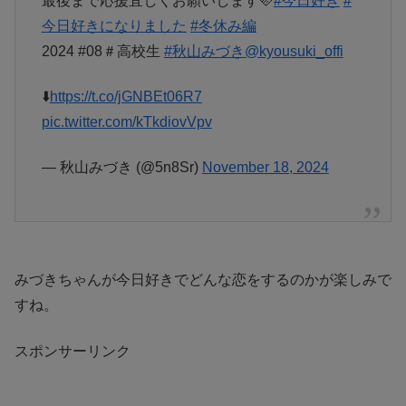
最後まで応援宜しくお願いします🩷
#今日好き
#
今日好きになりました
#冬休み編
2024 #08＃高校生
#秋山みづき
@kyousuki_offi
⬇️
https://t.co/jGNBEt06R7
pic.twitter.com/kTkdiovVpv
— 秋山みづき (@5n8Sr)
November 18, 2024
みづきちゃんが今日好きでどんな恋をするのかが楽しみで
すね。
スポンサーリンク