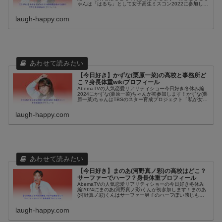
ゃんは「はるち」として女子高生ミスコン2022に参加して
グランプリを獲得して、TGC teenなどにも出演したので、
知ってる人も...
laugh-happy.com
【今日好き】かずな(栗原一菜)の高校と事務所ど
こ？身長体重wikiプロフィール
AbemaTVの人気恋愛リアリティショー今日好き冬休み編
2024にかずな(栗原一菜)ちゃんが初参加します！かずな(栗
原一菜)ちゃんはTBSのスター育成プロジェクト「私が女優
になる日」に挑戦していたので、見かけたことある人もい
るのではないでし...
laugh-happy.com
【今日好き】まのあ(河野真ノ彩)の高校はどこ？
サーファーでハーフ？身長体重プロフィール
AbemaTVの人気恋愛リアリティショーの今日好き冬休み
編2024にまのあ(河野真ノ彩)くんが初参加します！まのあ
(河野真ノ彩)くんはサーファー男子のハーフぽい感じもす
るイケメンでサーフィン甲子園で2年連続で上位入賞して
いるので、サーファー...
laugh-happy.com