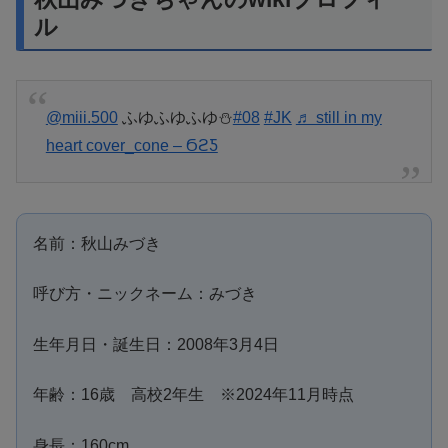
ル
@miii.500
ふゆふゆふゆ⛄️
#08
#JK
♬ still in my
heart cover_cone – ϬϩƼ
名前：秋山みづき
呼び方・ニックネーム：みづき
生年月日・誕生日：2008年3月4日
年齢：16歳 高校2年生 ※2024年11月時点
身長：160cm