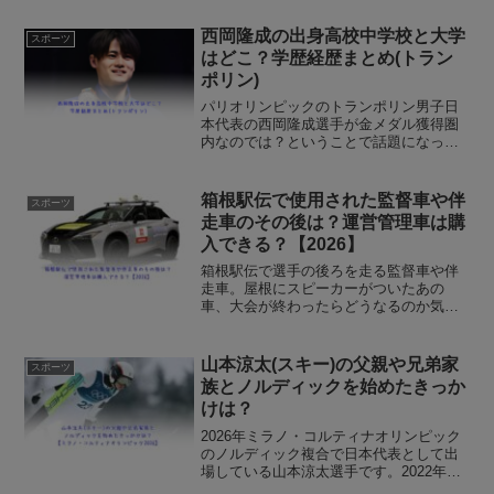
西岡隆成の出身高校中学校と大学
スポーツ
はどこ？学歴経歴まとめ(トラン
ポリン)
パリオリンピックのトランポリン男子日
本代表の西岡隆成選手が金メダル獲得圏
内なのでは？ということで話題になって
います。パリ五輪でメダル獲得となると
日本のトランポリン界では革命と言われ
ているので、出場枠を勝ち取った西岡隆
箱根駅伝で使用された監督車や伴
スポーツ
成選手が注目されています...
走車のその後は？運営管理車は購
入できる？【2026】
箱根駅伝で選手の後ろを走る監督車や伴
走車。屋根にスピーカーがついたあの
車、大会が終わったらどうなるのか気に
なりますよね！2026年の第102回箱根駅
伝は、トヨタが提供する40台すべての車
両が電動化され、世界に1台しかない水素
山本涼太(スキー)の父親や兄弟家
スポーツ
で走るセンチュリ...
族とノルディックを始めたきっか
けは？
2026年ミラノ・コルティナオリンピック
のノルディック複合で日本代表として出
場している山本涼太選手です。2022年北
京オリンピックでは団体戦で銅メダルを