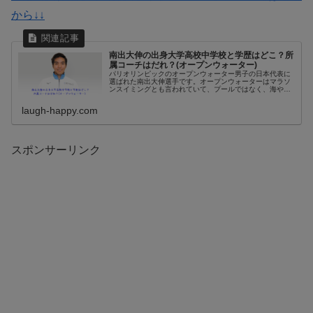
から↓↓
南出大伸の出身大学高校中学校と学歴はどこ？所
属コーチはだれ？(オープンウォーター)
パリオリンピックのオープンウォーター男子の日本代表に
選ばれた南出大伸選手です。オープンウォーターはマラソ
ンスイミングとも言われていて、プールではなく、海や
川、湖など自然なかを泳ぐ競技です。オープンウォーター
スイミングで実力を伸ばして来ている...
laugh-happy.com
スポンサーリンク