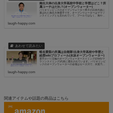
南出大伸の出身大学高校中学校と学歴はどこ？所
属コーチはだれ？(オープンウォーター)
パリオリンピックのオープンウォーター男子の日本代表に
選ばれた南出大伸選手です。オープンウォーターはマラソ
ンスイミングとも言われていて、プールではなく、海や
川、湖など自然なかを泳ぐ競技です。オープンウォーター
スイミングで実力を伸ばして来ている...
laugh-happy.com
蝦名愛梨の所属は自衛隊!出身大学高校や学歴と
経歴wikiプロフィール(水泳オープンウォーター)
選手がパリ五輪のオープンウォータースイミング(OWS/マ
ラソンスイミング)代表に選出されています。パリオリンピ
ックのオープンウォーターの会場はセーヌ川で、水質汚染
がかなりヤバイと言われていて、トライアスロンの選手が
セーヌ川を泳いで体調不良者...
laugh-happy.com
関連アイテムや話題の商品はこちら