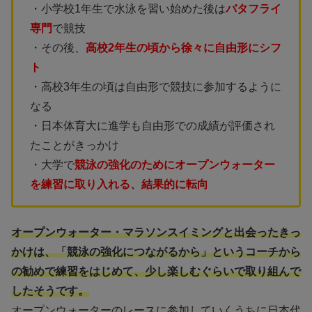
・小学校1年生で水泳を習い始めた後は
バタフライ
専門
で競技
・その後、
高校2年生の頃から徐々に自由形にシフ
ト
・高校3年生の頃は自由形で競技に参加するように
なる
・日本体育大に進学も自由形での成績が評価され
たことがきっかけ
・大学で
競泳の強化のためにオープンウォーター
を練習に取り入れる、結果的に転向
オープンウォーター・マラソンスイミングと出会ったきっ
かけは、「競泳の強化につながるから」というコーチから
の勧めで練習をはじめて、少し楽しむぐらいで取り組んで
したそうです。
オープンウォーターのレースに参加していくうちに日本代