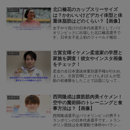
獲得しており、その実力は世界トップク
ラスです。ネットで山本涼太選手が
北口榛花のカップスリーサイズ
スポーツ
度々、お父さんのこと...
は？かわいいけどデカイ体型と体
重体脂肪はどのくらい？【画像】
女子やり投げの日本代表選手としてパリ
オリンピックに出場した北口榛花選手で
す。日本女子史上初のフィールド種目で
金メダルを獲得したことで話題になって
います。以前から北口榛花(きたぐち はる
か)選手はメイクや私服、笑顔がかわいい
古賀玄暉イケメン柔道家の学歴と
スポーツ
と言われていますが...
家族を調査！彼女やインスタ画像
をチェック！
柔道の全日本選抜体重別選手権が行われ
ました。古賀玄暉(こが げんき)さんが悲
願の初優勝をしたことで話題になってい
ます。古賀玄暉さんは2021年3月に死去し
た元柔道オリンピック選手の古賀稔彦さ
んの次男としても知られています。今回
西岡隆成は腹筋筋肉美イケメン！
スポーツ
はお父様の死を...
空中の魔術師のトレーニングと食
事方法は？【画像】
西岡隆成選手はパリオリンピッの男子ト
ランポリンの日本代表選手です。トラン
ポリン競技は全身運動で体幹やバランス
感覚がしっかりしていないと美しい演技