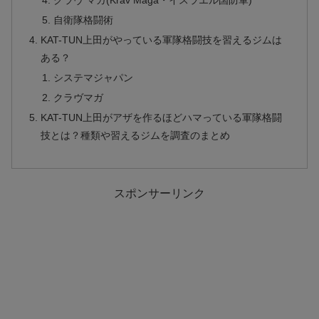
クラヴ マガ(Krav Maga・イスラエル国防軍)
自衛隊格闘術
KAT-TUN上田がやっている軍隊格闘技を習えるジムは
ある？
システマジャパン
クラヴマガ
KAT-TUN上田がアザを作るほどハマっている軍隊格闘
技とは？種類や習えるジムを調査のまとめ
スポンサーリンク