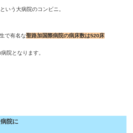
0という大病院のコンビニ。
先生で有名な
聖路加国際病院の病床数は520床
の病院となります。
合病院に