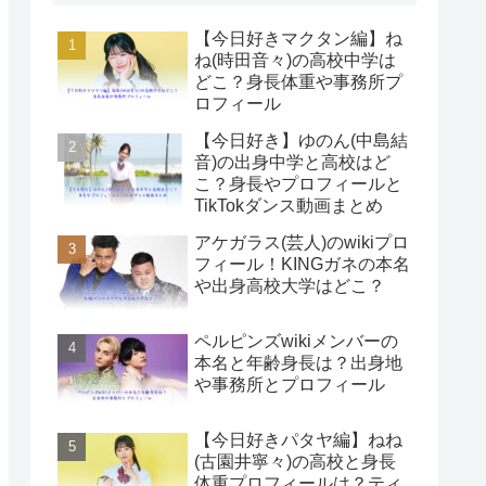
【今日好きマクタン編】ね
ね(時田音々)の高校中学は
どこ？身長体重や事務所プ
ロフィール
【今日好き】ゆのん(中島結
音)の出身中学と高校はど
こ？身長やプロフィールと
TikTokダンス動画まとめ
アケガラス(芸人)のwikiプロ
フィール！KINGガネの本名
や出身高校大学はどこ？
ペルピンズwikiメンバーの
本名と年齢身長は？出身地
や事務所とプロフィール
【今日好きパタヤ編】ねね
(古園井寧々)の高校と身長
体重プロフィールは？ティ