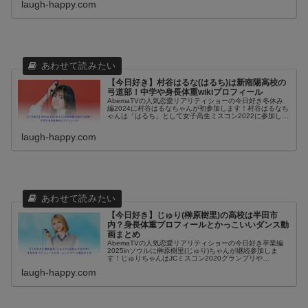
laugh-happy.com
あります。冬休み編...
【今日好き】村谷はるな(はるち)は新南陽高校の
弓道部！中学や身長体重wikiプロフィール
AbemaTVの人気恋愛リアリティショーの今日好き冬休み
編2024に村谷はるなちゃんが初参加します！村谷はるなち
ゃんは「はるち」として女子高生ミスコン2022に参加して
グランプリを獲得して、TGC teenなどにも出演したので、
知ってる人も...
laugh-happy.com
【今日好き】じゅり(榊原樹里)の高校は半田市
内？身長体重プロフィールとかっこいいダンス動
画まとめ
AbemaTVの人気恋愛リアリティショーの今日好き卒業編
2025inソウルに榊原樹里(じゅり)ちゃんが継続参加しま
す！じゅりちゃんはJCミスコン2020グランプリや
YouTubeのTEENS Channelに出演していたりするので、
laugh-happy.com
知ってい...