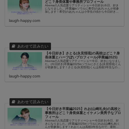
どこ？身長体重や事務所プロフィール
Abemaの人気恋愛リアリティショー今日好き(今日、好き
になりました。)卒業編inソウルに希空(のあ)ちゃんが初参
加します！希空(のあ)ちゃんは小学生の頃から今日好きに
出てみたい！と思っていたそうです。高校生しか参加でき
ない今日好きに出演す...
laugh-happy.com
【今日好き】さとる(永見悟琉)の高校はどこ？身
長体重とハーフぽいプロフィール(卒業編2025)
Abemaの人気恋愛リアティーショー今日、好きになりまし
た。(今日好き)卒業編2025inソウルにさとる(永見悟琉)くん
が初参加します！さとる(永見悟琉)くんは高校3年生なの
で、最初で最後の今日好き参加になる可能性が高そうで
す。イケメンなさ...
laugh-happy.com
【今日好き卒業編2025】れお(山崎礼央)の高校と
事務所はどこ？身長体重とイケメン美男子なプロ
フィール
Abemaの人気恋愛リアリティーショー今日好き(今日、好
きになりました。)卒業編2025inソウルにれお(山﨑礼央)く
んが初参加します！れおくんは高校3年生なので、最初で