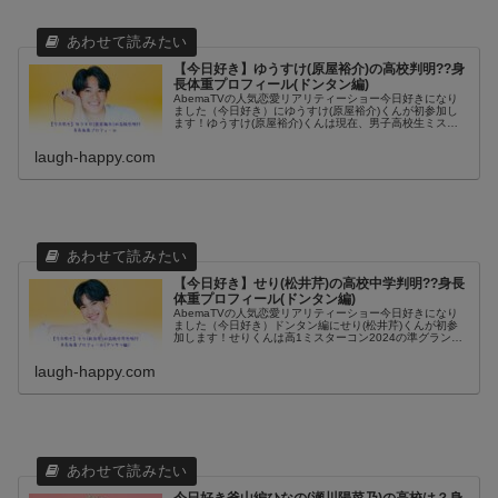
【今日好き】ゆうすけ(原屋裕介)の高校判明??身
長体重プロフィール(ドンタン編)
AbemaTVの人気恋愛リアリティーショー今日好きになり
ました（今日好き）にゆうすけ(原屋裕介)くんが初参加し
ます！ゆうすけ(原屋裕介)くんは現在、男子高校生ミスタ
ーコン2024に参加中なので、知っている人もいるのでは？
かなり身体を鍛えてい...
laugh-happy.com
【今日好き】せり(松井芹)の高校中学判明??身長
体重プロフィール(ドンタン編)
AbemaTVの人気恋愛リアリティーショー今日好きになり
ました（今日好き）ドンタン編にせり(松井芹)くんが初参
加します！せりくんは高1ミスターコン2024の準グランプ
リを獲得しているので、知っている人も多いのではないで
しょうか？イケメンでお...
laugh-happy.com