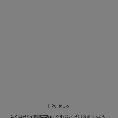
目次
今日好き卒業編2025inソウルにゆうき(後藤結)くんが初