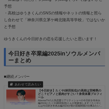
予想
・高校はゆうきくんのSNSの情報やネットの情報と照ら
し合わせて「神奈川県立茅ケ崎北陵高等学校」ではないか
と予想
ゆうきくんの今日好きの恋を応援したいと思います！
今日好き卒業編2025inソウルメンバ
ーまとめ
■継続メンバー
【今日好き】たくや(林田拓也)の高校は宮崎県の
どこ？ピアノと筋肉がすごい？身長体重プロフィ
ール
AbemaTVの人気恋愛リアリティショーの今日好き冬休み
編2024にたくや(林田拓也)くんが初参加します！たくやく
んは今日好き冬休み編2024が初の芸能関係の仕事みたいで
すね。雰囲気はなんとなく韓国系アイドルみたない感じも