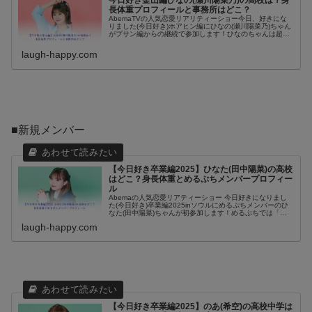
今日好き釜山編ひなの(瀬川陽菜乃)の高校は？身
長体重プロフィールと事務所はどこ？
AbemaTVの人気恋愛リアリティーショー今日、好きにな
りました(今日好き)ホアヒン編にひなの(瀬川陽菜乃)ちゃん
がプサン編からの継続で参加します！ひなのちゃんは超十
代 -ULRTA TEENS Fes 2024 TOKYO-の舞台に登場し...
laugh-happy.com
■新規メンバー
【今日好き卒業編2025】ひなた(田中陽菜)の高校
はどこ？身長体重とめるぷちメンバープロフィー
ル
Abemaの人気恋愛リアティーショー 今日好きになりまし
た(今日好き)卒業編2025inソウルにめるぷちメンバーのひ
なた(田中陽菜)ちゃんが初参加します！めるぷちでは「ひ
ーな」としてYouTubeのめるぷちチャンネルで活動した
laugh-happy.com
り、TikTo...
【今日好き卒業編2025】のあ(希空)の高校中学は