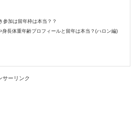
好き参加は留年枠は本当？？
身長体重年齢プロフィールと留年は本当？(ハロン編)
ンサーリンク