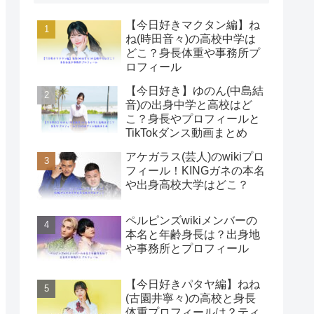
【今日好きマクタン編】ね
ね(時田音々)の高校中学は
どこ？身長体重や事務所プ
ロフィール
【今日好き】ゆのん(中島結
音)の出身中学と高校はど
こ？身長やプロフィールと
TikTokダンス動画まとめ
アケガラス(芸人)のwikiプロ
フィール！KINGガネの本名
や出身高校大学はどこ？
ペルピンズwikiメンバーの
本名と年齢身長は？出身地
や事務所とプロフィール
【今日好きパタヤ編】ねね
(古園井寧々)の高校と身長
体重プロフィールは？ティ