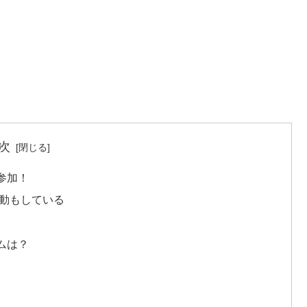
次
参加！
活動もしている
ムは？