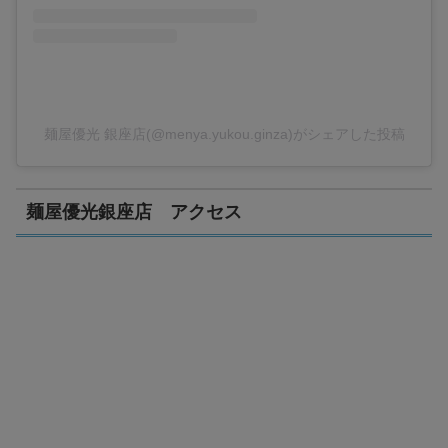
麺屋優光 銀座店(@menya.yukou.ginza)がシェアした投稿
麺屋優光銀座店 アクセス