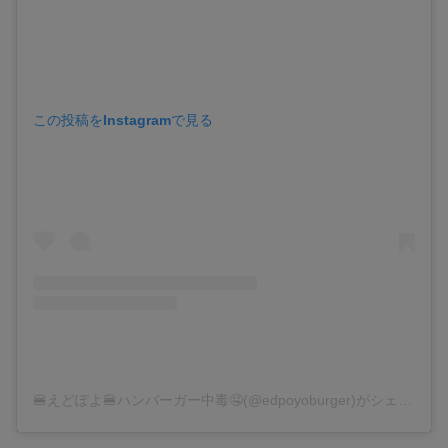
この投稿をInstagramで見る
🍔えどぽよ🍔ハンバーガー中毒🤤(@edpoyoburger)がシェアした投稿