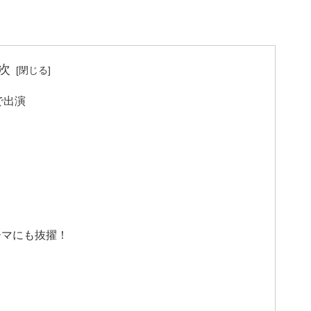
次
で出演
ーマにも抜擢！