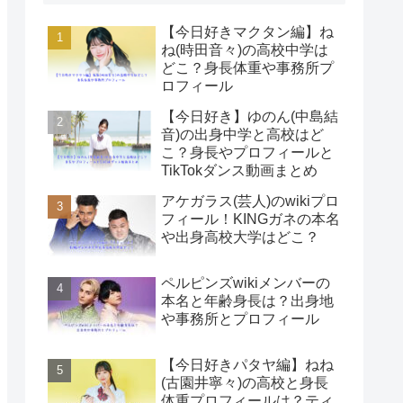
【今日好きマクタン編】ね
ね(時田音々)の高校中学は
どこ？身長体重や事務所プ
ロフィール
【今日好き】ゆのん(中島結
音)の出身中学と高校はど
こ？身長やプロフィールと
TikTokダンス動画まとめ
アケガラス(芸人)のwikiプロ
フィール！KINGガネの本名
や出身高校大学はどこ？
ペルピンズwikiメンバーの
本名と年齢身長は？出身地
や事務所とプロフィール
【今日好きパタヤ編】ねね
(古園井寧々)の高校と身長
体重プロフィールは？ティ