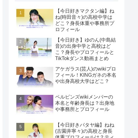
【今日好きマクタン編】ね
ね(時田音々)の高校中学は
どこ？身長体重や事務所プ
ロフィール
【今日好き】ゆのん(中島結
音)の出身中学と高校はど
こ？身長やプロフィールと
TikTokダンス動画まとめ
アケガラス(芸人)のwikiプロ
フィール！KINGガネの本名
や出身高校大学はどこ？
ペルピンズwikiメンバーの
本名と年齢身長は？出身地
や事務所とプロフィール
【今日好きパタヤ編】ねね
(古園井寧々)の高校と身長
体重プロフィールは？ティ