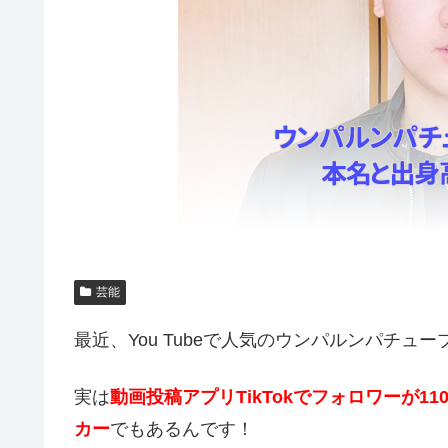
芸能
最近、You Tubeで人気のウンパルンパチュ
実は
動画投稿アプリTikTokでフォロワーが
カー
でもあるんです！