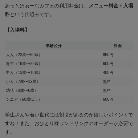
あっとほぉーむカフェの利用料金は、
メニュー料金＋入場
料
という仕組みです。
【入場料】
年齢区分
料金
大人（23歳〜59歳）
850円
青年（19歳〜22歳）
600円
中人（13歳〜18歳）
400円
小人（7歳〜12歳）
無料
幼児（0歳〜6歳）
無料
シニア（60歳以上）
600円
学生さんや若い世代には割引があるのが嬉しいポイントで
すね！また、おひとり様ワンドリンクのオーダーが必要で
す。