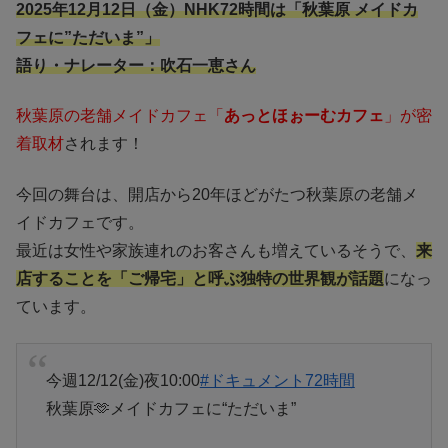
2025年12月12日（金）NHK72時間は「秋葉原 メイドカ
フェに”ただいま”」
語り・ナレーター：吹石一恵さん
秋葉原の老舗メイドカフェ「
あっとほぉーむカフェ
」が密
着取材
されます！
今回の舞台は、開店から20年ほどがたつ秋葉原の老舗メ
イドカフェです。
最近は女性や家族連れのお客さんも増えているそうで、
来
店することを「ご帰宅」と呼ぶ独特の世界観が話題
になっ
ています。
今週12/12(金)夜10:00
#ドキュメント72時間
秋葉原🫶メイドカフェに“ただいま”