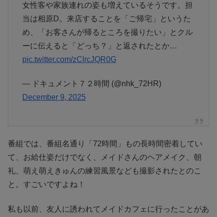
女性客や家族連れの姿も増えているそうです。担
当は相原D。来店することを「ご帰宅」というた
め、「お客さんが帰るところを撮りたい」とクル
ーに伝えると「どっち？」と返されたとか…
pic.twitter.com/zClrcJQR0G
— ドキュメント７２時間 (@nhk_72HR)
December 9, 2025
番組では、番組名通り
「72時間」もの長時間密着
してい
て、お給仕姿だけでなく、メイドさんのヘアメイク、朝
礼、萌え萌えきゅんの練習風景なども撮影されたとのこ
と。すごいですよね！
私も以前、友人に誘われてメイドカフェに行ったことがあ