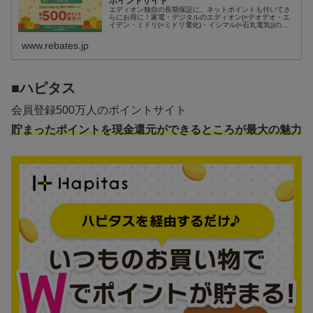
ポイントサイト
エディオン独自の長期保証に、ネットポイントも付いてさ
らにお得に！家電・デジタルのエディオン(=デオデオ・エ
イデン・ミドリ(=ミドリ電化)・イシマル(=石丸電気))の通
販サイト。安心価格で最新パソコン、TV、冷蔵庫など家電
が豊富。全国1100...
www.rebates.jp
■ハピタス
会員登録500万人のポイントサイト
貯まったポイントを現金還元ができるところが最大の魅力