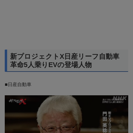
新プロジェクトX日産リーフ自動車
革命5人乗りEVの登場人物
■日産自動車