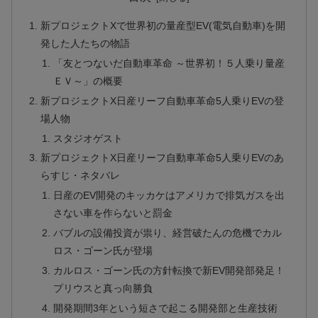
新プロジェクトXで世界初の量産型EV(電気自動車)を開
発した人たちの物語
「友とつないだ自動車革命 ～世界初！５人乗り量産
ＥＶ～」の概要
新プロジェクトX日産リーフ自動車革命5人乗りEVの登
場人物
スタジオゲスト
新プロジェクトX日産リーフ自動車革命5人乗りEVのあ
らすじ・ネタバレ
日産のEV開発のキッカケはアメリカで排気ガスを出
さない車を作らないと罰金
バブルの設備投資が祟り、経営破たんの危機でカル
ロス・ゴーン氏が登場
カルロス・ゴーン氏の方針転換で新EV開発部発足！
プリウスと真っ向勝負
開発期間3年という短さで起こる開発部と生産技術