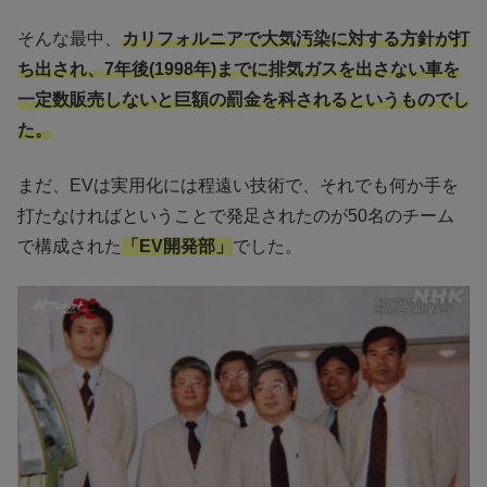
そんな最中、
カリフォルニアで大気汚染に対する方針が打
ち出され、7年後(1998年)までに排気ガスを出さない車を
一定数販売しないと巨額の罰金を科されるというものでし
た。
まだ、EVは実用化には程遠い技術で、それでも何か手を
打たなければということで発足されたのが50名のチーム
で構成された
「EV開発部」
でした。