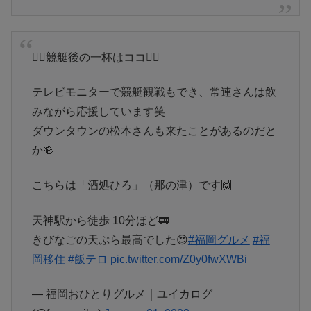
🚣‍♀️競艇後の一杯はココ🚣‍♀️
テレビモニターで競艇観戦もでき、常連さんは飲
みながら応援しています笑
ダウンタウンの松本さんも来たことがあるのだと
か🍻
こちらは「酒処ひろ」（那の津）です🙌
天神駅から徒歩 10分ほど🚃
きびなごの天ぷら最高でした😍
#福岡グルメ
#福
岡移住
#飯テロ
pic.twitter.com/Z0y0fwXWBi
— 福岡おひとりグルメ｜ユイカログ