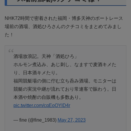
NHK72時間で密着された福岡・博多天神のボートレース
場前の酒場、酒処ひろさんのクチコミをまとめてみまし
た！
酒場放浪記。天神「酒処ひろ」
ホルモン煮込み、あじ刺し、なますで麦酒キメた
り、日本酒キメたり。
福岡競艇場の側に佇む立ち呑み酒場。モニターは
競艇の実況中継が流れており常連客で賑わう。日
本酒や焼酎の自販機も多数あり。
pic.twitter.com/cqEoOYlD4r
— fine (@fine_1983)
May 27, 2023