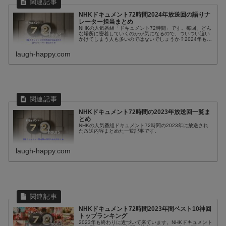
NHKドキュメント72時間2024年放送回の語りナ
レーター担当まとめ
NHKの人気番組「ドキュメント72時間」です。毎回、どん
な場所に密着していくのかが気になるので、ついつい追い
かけてしまう人も多いのではないでしょうか？2024年も
NHK72時間はレギュラー放送は継続されるようです。そし
て、ナレーションは誰が...
laugh-happy.com
NHKドキュメント72時間の2023年放送回一覧ま
とめ
NHKの人気番組ドキュメント72時間の2023年に放送され
た放送内容まとめた一覧記事です。
laugh-happy.com
NHKドキュメント72時間2023年間ベスト10神回
トップランキング
2023年も終わりに近づいて来ています。NHKドキュメント