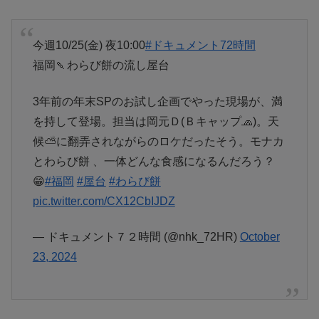
今週10/25(金) 夜10:00
#ドキュメント72時間
福岡🍡わらび餅の流し屋台
3年前の年末SPのお試し企画でやった現場が、満
を持して登場。担当は岡元Ｄ(Ｂキャップ🧢)。天
候⛅に翻弄されながらのロケだったそう。モナカ
とわらび餅 、一体どんな食感になるんだろう？
😁
#福岡
#屋台
#わらび餅
pic.twitter.com/CX12CbIJDZ
— ドキュメント７２時間 (@nhk_72HR)
October
23, 2024