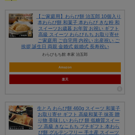
【ご家庭用】わらび餅 治五郎 10個入り
本わらび餅 和菓子 本わらび きな粉 和
スイーツお歳暮 お年賀 お祝い ギフト
高級 スイーツ わらびもち お取り寄せ
ご家庭用 ご自宅用 内祝い 出産祝い ご
挨拶 誕生日 両親 金婚式 銀婚式 長寿祝い
わらびもち館 本家 治五郎
Amazon
楽天
生とろ わらび餅 460g スイーツ 和菓子
お取り寄せ ギフト 高級和菓子 抹茶 贈
り物 美味しい わらび 餅 低糖質スイー
ツ 高級 きなこもち プチギフト 本わら
び餅 グルテンフリー 手土産 スイーツ