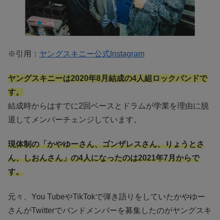
※引用：
ヤングスキニー公式Instagram
ヤングスキニーは2020年8月結成の4人組ロックバンドで
す。
結成時からはすでに2回ベースとドラムが学業を理由に脱
退してメンバーチェンジしています。
現体制の「かやゆーさん、ゴンザレスさん、りょうとさ
ん、しおんさん」の4人になったのは2021年7月からで
す。
元々、You TubeやTikTokで弾き語りをしていたかやゆー
さんがTwitterでバンドメンバーを募集したのがヤングスキ