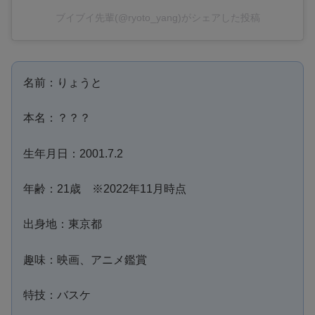
ブイブイ先輩(@ryoto_yang)がシェアした投稿
名前：りょうと
本名：？？？
生年月日：2001.7.2
年齢：21歳 ※2022年11月時点
出身地：東京都
趣味：映画、アニメ鑑賞
特技：バスケ