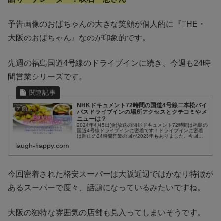
予告画像のおばちゃんの大きな笑顔が個人的に『THE・
大阪のおばちゃん』なのが印象的です。
先週の福島国道4号線のドライブインに続き、今週も24時
間営業シリーズです。
NHKドキュメント72時間の国道4号線二本松バイ
パスドライブインの場所アクセスとクチコミやメ
ニューは？
2024年4月5日(金)放送のNHKドキュメント72時間は福島の
国道4号線ドライプインに密着です！ドライプインに密着
は岡山の24時間営業の回が2023年もありました。今回は
東北福島のレトロなドライブインに密着です。24時間営業
laugh-happy.com
が当たり前では...
今回密着された格安スーパーは大阪近辺ではかなり特徴が
あるスーパーで度々、話題になっているみたいですね。
大阪の独特な雰囲気の店舗も見入ってしまいそうです。