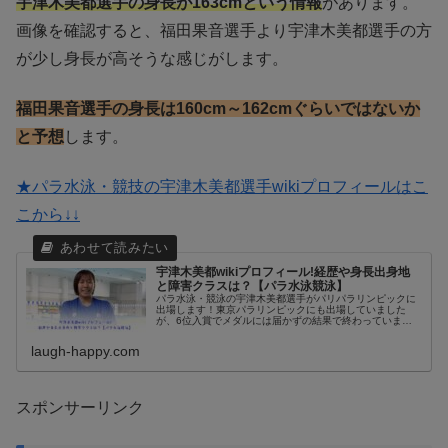
宇津木美都選手の身長が163cmという情報
があります。
画像を確認すると、福田果音選手より宇津木美都選手の方
が少し身長が高そうな感じがします。
福田果音選手の身長は160cm～162cmぐらいではないか
と予想
します。
★パラ水泳・競技の宇津木美都選手wikiプロフィールはこ
こから↓↓
宇津木美都wikiプロフィール!経歴や身長出身地
と障害クラスは？【パラ水泳競泳】
パラ水泳・競泳の宇津木美都選手がパリパラリンピックに
出場します！東京パラリンピックにも出場していました
が、6位入賞でメダルには届かずの結果で終わっていまし
た。宇津木美都選手は杭州2022アジアパラ競技大会で銀メ
ダル獲得や上位入賞を占めている...
laugh-happy.com
スポンサーリンク