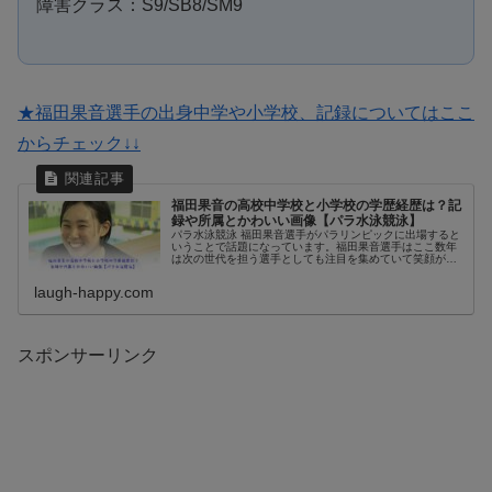
障害クラス：S9/SB8/SM9
★福田果音選手の出身中学や小学校、記録についてはここ
からチェック↓↓
福田果音の高校中学校と小学校の学歴経歴は？記
録や所属とかわいい画像【パラ水泳競泳】
パラ水泳競泳 福田果音選手がパラリンピックに出場すると
いうことで話題になっています。福田果音選手はここ数年
は次の世代を担う選手としても注目を集めていて笑顔がか
わいいというウワサも。アジア記録を更新したことでじわ
じわと頭角を現して、パリパラリ...
laugh-happy.com
スポンサーリンク