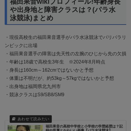
福田果音wikiプロフィール!年齢身長
や出身地と障害クラスは？(パラ水
泳競泳)まとめ
・現役高校生の福田果音選手がパラ水泳競泳でパリパラリ
ンピックに出場
・福田果音選手の障害は先天性の左腕のひじから先の欠損
・年齢は18歳で高校生3年生 ※2024年8月時点
・身長は160cm～162cmではないかと予想
・体重は不明だが、約53kg～57kgではないかと予想
・出身地は福岡県北九州市
・競泳クラスはS9/SB8/SM9
福田果音の高校中学校と小学校の学歴経歴は？記
録や所属とかわいい画像【パラ水泳競泳】