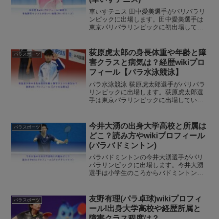
車いすテニス 田中愛美選手がパリパラリ
ンピックに出場します。田中愛美選手は
東京パリパラリンピックに初出場してか
らパリで2回目のパラリンピックです。こ
の記事では車椅子テニス田中愛美選手の
経歴wikiプロフィール、事故や障害と競技
荻原虎太郎の身長体重や年齢と障
パラスポーツ
クラス分け、か...
害クラスと病気は？経歴wikiプロ
フィール【パラ水泳競泳】
パラ水泳競泳 荻原虎太郎選手がパリパラ
リンピックに出場します。荻原虎太郎選
手は東京パラリンピックに出場していま
したが、個人では思うような結果を残せ
ずにパラリンピックを終えていました。
今回のパリパラリンピックは4種目に出場
今井大湧の出身大学高校と所属は
パラスポーツ
予定で活躍が期待され...
どこ？読み方やwikiプロフィール
(パラバドミントン)
パラバドミントンの今井大湧選手がパリ
パラリンピックに出場します。今井大湧
選手は小学生のころからバドミントンを
健常者と同じように始めて、パラに転向
している選手です。東京パラリンピック
にも出場しまたが、個人で5位とメダルに
友野有理(パラ卓球)wikiプロフィ
パラスポーツ
は届かずでした。パリパ...
ール!出身大学高校や経歴所属と
障害クラス程度は？