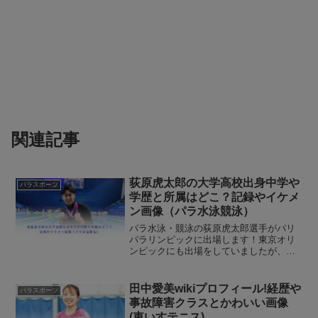
関連記事
荻原虎太郎の大学高校出身中学や
パラスポーツ
学歴と所属はどこ？記録やイケメ
ン画像（パラ水泳競泳）
パラ水泳・競泳の荻原虎太郎選手がパリ
パラリンピックに出場します！東京オリ
ンピックにも出場をしていましたが、思
うように結果が残せず、悔しい結果でし
た。荻原虎太郎選手は2023年のパラ水泳
世界選手権の個人メドレーで日本新記録
田中愛美wikiプロフィール!経歴や
パラスポーツ
を樹立して、じわじわ...
事故障害クラスとかわいい画像
(車いすテニス)