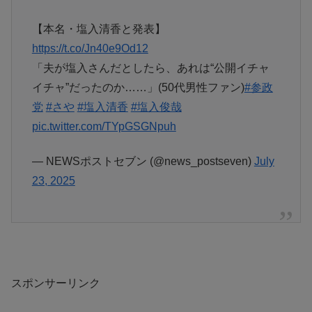
【本名・塩入清香と発表】
https://t.co/Jn40e9Od12
「夫が塩入さんだとしたら、あれは“公開イチャ
イチャ”だったのか……」(50代男性ファン)
#参政
党
#さや
#塩入清香
#塩入俊哉
pic.twitter.com/TYpGSGNpuh
— NEWSポストセブン (@news_postseven)
July
23, 2025
スポンサーリンク