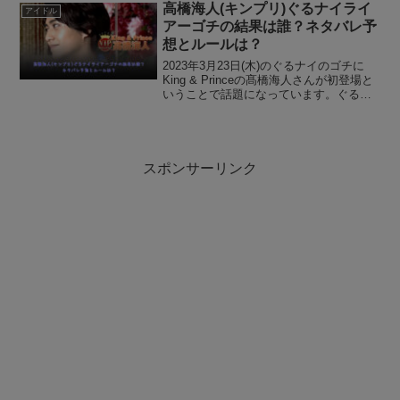
していた方も多いのではないの...
高橋海人(キンプリ)ぐるナイライ
アイドル
アーゴチの結果は誰？ネタバレ予
想とルールは？
2023年3月23日(木)のぐるナイのゴチに
King & Princeの髙橋海人さんが初登場と
いうことで話題になっています。ぐるナ
イのゴチに同じジャニーズでNEWSの増
田貴久さんも出演しているので、キンプ
リ髙橋海人(たかはし かいと)さんと...
スポンサーリンク