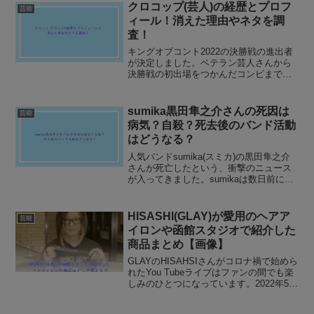
ね。過去にそれぞれ熱愛報道はありまし
クロコップ(芸人)の経歴とプロフ
芸能
たが、中村倫也さんと...
ィール！消えた理由やネタを調
査！
キングオブコント2022の決勝戦の進出者
が決定しました。ベテラン芸人さんから
決勝戦の初出場をつかんだコンビまで
様々です。結成9年目でキングオブコント
の決勝戦進出を決めたお笑いコンビ芸人
「クロコップ」2人が注目を集めていま
sumika黒田隼之介さんの死因は
芸能
す。芸人クロコップの...
病気？自殺？死去後のバンド活動
はどうなる？
人気バンドsumika(スミカ)の黒田隼之介
さんが死亡したという、衝撃のニュース
が入ってきました。sumikaは数日前にデ
ビュー10周年記念のラスト公演が終わっ
たばかりでした。そんななか、黒田隼之
介さんが34歳という若さでの亡くなって
HISASHI(GLAY)が愛用のヘアア
芸能
しまっ...
イロンや函館スタジオで紹介した
商品まとめ【画像】
GLAYのHISAHSIさんがコロナ禍で始めら
れたYou Tubeライブはファンの間でも楽
しみのひとつになっています。2022年5月
14日(土)は函館スタジオからTERUさんと
一緒に生配信するということでワクワク