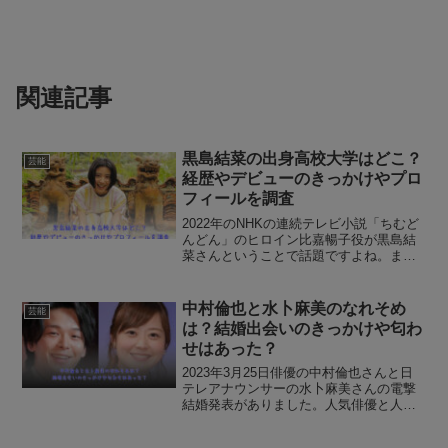
関連記事
黒島結菜の出身高校大学はどこ？
芸能
経歴やデビューのきっかけやプロ
フィールを調査
2022年のNHKの連続テレビ小説「ちむど
んどん」のヒロイン比嘉暢子役が黒島結
菜さんということで話題ですよね。ま
た、2022年は沖縄が本土返還50年という
こともあり、NHKなどで沖縄に関する特
集がたくさん放送されています。2022年
中村倫也と水卜麻美のなれそめ
芸能
５月に放...
は？結婚出会いのきっかけや匂わ
せはあった？
2023年3月25日俳優の中村倫也さんと日
テレアナウンサーの水卜麻美さんの電撃
結婚発表がありました。人気俳優と人気
アナウンサーの結婚はみなさん驚きだと
思いますが、とってもおめでたいです