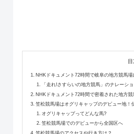
目
NHKドキュメント72時間で岐阜の地方競馬
「走れ!さすらいの地方競馬」のナレーシ
NHKドキュメント72時間で密着された地方
笠松競馬場はオグリキャップのデビュー地！
オグリキャップってどんな馬?
笠松競馬場でのデビューから全国区へ
笠松競馬場のアクセスや行き方は？