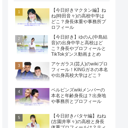
【今日好きマクタン編】ね
ね(時田音々)の高校中学は
どこ？身長体重や事務所プ
ロフィール
【今日好き】ゆのん(中島結
音)の出身中学と高校はど
こ？身長やプロフィールと
TikTokダンス動画まとめ
アケガラス(芸人)のwikiプロ
フィール！KINGガネの本名
や出身高校大学はどこ？
ペルピンズwikiメンバーの
本名と年齢身長は？出身地
や事務所とプロフィール
【今日好きパタヤ編】ねね
(古園井寧々)の高校と身長
体重プロフィールは？ティ