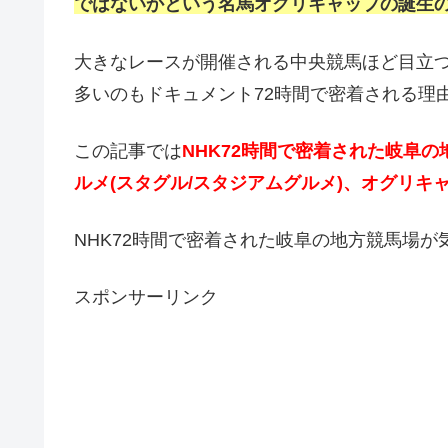
ではないかという名馬オグリキャップの誕生
大きなレースが開催される中央競馬ほど目立
多いのもドキュメント72時間で密着される理
この記事では
NHK72時間で密着された岐阜
ルメ(スタグル/スタジアムグルメ)、オグリキ
NHK72時間で密着された岐阜の地方競馬場
スポンサーリンク