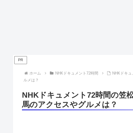
PR
ホーム
NHKドキュメント72時間
NHKドキ
ルメは？
NHKドキュメント72時間の
馬のアクセスやグルメは？