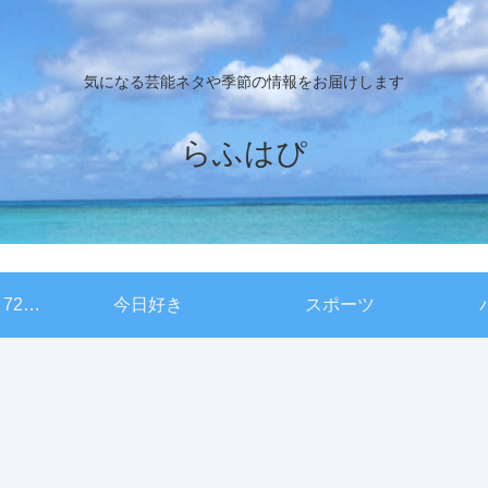
気になる芸能ネタや季節の情報をお届けします
らふはぴ
NHKドキュメント72時間
今日好き
スポーツ