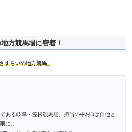
の地方競馬場に密着！
れ!さすらいの地方競馬」
である岐阜・笠松競馬場。担当の中村Dは自他と
大雨に…