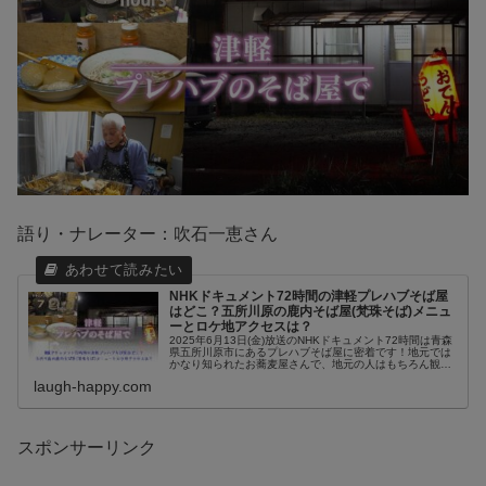
語り・ナレーター：吹石一恵さん
NHKドキュメント72時間の津軽プレハブそば屋
はどこ？五所川原の鹿内そば屋(梵珠そば)メニュ
ーとロケ地アクセスは？
2025年6月13日(金)放送のNHKドキュメント72時間は青森
県五所川原市にあるプレハブそば屋に密着です！地元では
かなり知られたお蕎麦屋さんで、地元の人はもちろん観光
客や帰省した人にとっても心の拠り所となっている場所の
laugh-happy.com
ようです。「プレハブ...
スポンサーリンク