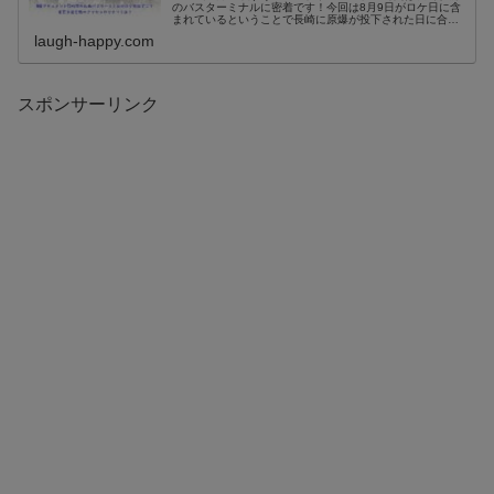
のバスターミナルに密着です！今回は8月9日がロケ日に含
まれているということで長崎に原爆が投下された日に合わ
せているので、地元長崎の方の思いなども聞けるかもしれ
laugh-happy.com
ませんね。少し早い...
スポンサーリンク