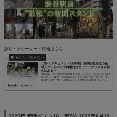
語り・ナレーター：勝地涼さん
【NHKドキュメント72時間】渋谷駅前最後の新
聞スタンドのロケ地場所はどこ？アクセスや店舗
名はある？
2025年8月1日(金)放送のNHKドキュメント72時間は渋谷駅
前にある「最後」の新聞スタンドに密着です！慌ただしい
毎日のなかで渋谷に新聞スタンド(新聞売店)があることを
認知していない人もたくさんいて、普段、通勤や通学、お
laugh-happy.com
買い物で渋谷駅前に...
2025年 年間ベスト10 第7位 2025年9月12