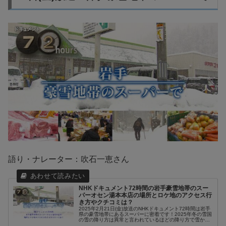
語り・ナレーター：吹石一恵さん
NHKドキュメント72時間の岩手豪雪地帯のスー
パーオセン湯本本店の場所とロケ地のアクセス行
き方やクチコミは？
2025年2月21日(金)放送のNHKドキュメント72時間は岩手
県の豪雪地帯にあるスーパーに密着です！2025年冬の雪国
の雪の降り方は異常と言われているほどの降り方で雪かき
が追いつく間もない地域もあるようです。そんななか、今