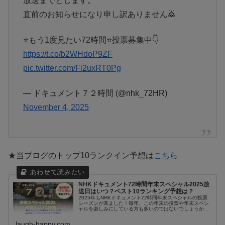
放送までとします。
直前のお知らせになり申し訳ありません🙇
⭐もう1度見たい72時間⭐投票募集中👇
https://t.co/b2WHdoP9ZF
pic.twitter.com/Fi2uxRT0Pg
— ドキュメント７２時間 (@nhk_72HR)
November 4, 2025
★当ブログのトップ10ランクイン予想は
こちら
NHKドキュメント72時間年末スペシャル2025放
送日はいつ？ベスト10ランキング予想は？
2025年もNHKドキュメント72時間年末スペシャルの投票
シーズンが来ました！毎年、この年末の投票や年末スペシ
ャルを楽しみにしている方も多いのではないでしょうか？
毎年のことながら2025年のNHK72時間恒例の「もう一度
見たい72時間」の放...
laugh-happy.com