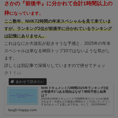
さかの『前後半』に分かれて合計1時間以上の
枠
になっています。
ここ数年、NHK72時間の年末スペシャルを見て来ていま
すが、ランキング2位が前後半に分かれているランキング
は記憶にありません。
これはなにか大波乱が起きそうな予感と、2025年の年末
スペシャルは単なる神回トップ10ではないような気がし
ます。
詳しくは別記事で深堀りしていますので併せてチェッ
ク！！↓↓
NHKドキュメント72時間2025年ランキング2位
が前後半2つある理由はなぜ？神回予想と結果
は？
2025年のNHKドキュメント72時間年末スペシャルが放送
されます！今回もどの放送が神回のトップ10にランクイン
するのかとっても楽しみですね。そして、2025年NHK72
時間年末スペシャルで大注目したいのがランキング2位の
laugh-happy.com
放送枠が前後半の2...